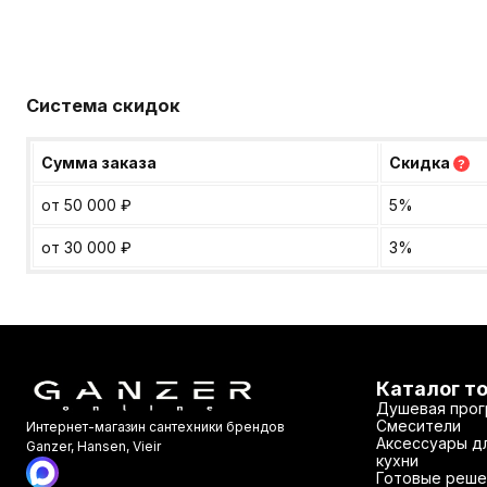
Система скидок
Сумма заказа
Скидка
?
от 50 000
₽
5%
от 30 000
₽
3%
Каталог т
Душевая прог
Смесители
Интернет-магазин сантехники брендов
Аксессуары дл
Ganzer, Hansen, Vieir
кухни
Готовые реше