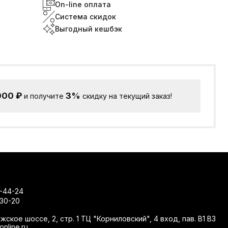
On-line оплата
Система скидок
Выгодный кешбэк
000
₽
3%
и получите
скидку на текущий заказ!
-44-24
-30-20
жское шоссе, 2, стр. 1 ТЦ "Корниловский", 4 вход, пав. В1 В3
nline.ru