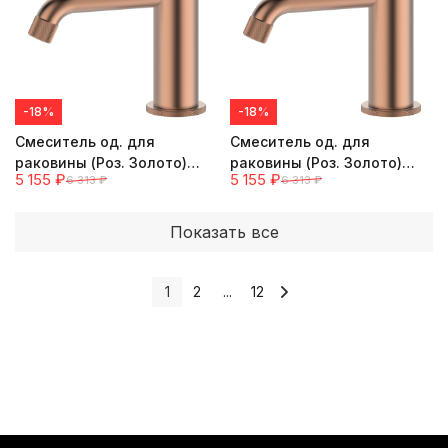
-18%
-18%
Смеситель од. для
Смеситель од. для
раковины (Роз. Золото)
раковины (Роз. Золото)
5 155
₽
5 155
₽
6 313
₽
6 313
₽
ViEiR
ViEiR
Показать все
1
2
...
12