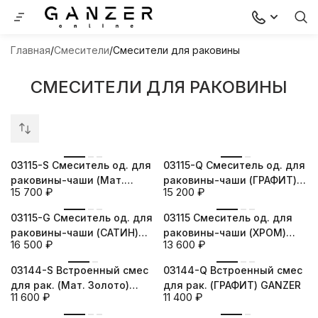
Главная
Смесители
Смесители для раковины
СМЕСИТЕЛИ ДЛЯ РАКОВИНЫ
новинка
новинка
03115-S Смеситель од. для
03115-Q Смеситель од. для
раковины-чаши (Мат.
раковины-чаши (ГРАФИТ)
15 700
₽
15 200
₽
Золото) GANZER
GANZER
новинка
новинка
03115-G Смеситель од. для
03115 Смеситель од. для
раковины-чаши (САТИН)
раковины-чаши (ХРОМ)
16 500
₽
13 600
₽
GANZER
GANZER
новинка
новинка
03144-S Встроенный смес
03144-Q Встроенный смес
для рак. (Мат. Золото)
для рак. (ГРАФИТ) GANZER
11 600
₽
11 400
₽
GANZER
новинка
новинка