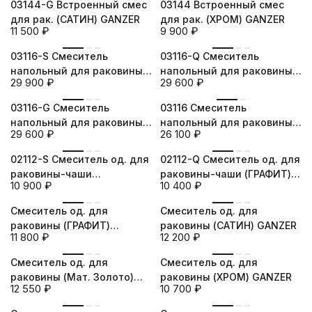
03144-G Встроенный смес
03144 Встроенный смес
для рак. (САТИН) GANZER
для рак. (ХРОМ) GANZER
11 500
₽
9 900
₽
новинка
новинка
03116-S Смеситель
03116-Q Смеситель
напольный для раковины
напольный для раковины
29 900
₽
29 600
₽
(Мат. Золото) GANZER
(ГРАФИТ) GANZER
новинка
новинка
03116-G Смеситель
03116 Смеситель
напольный для раковины
напольный для раковины
29 600
₽
26 100
₽
(САТИН) GANZER
(ХРОМ) GANZER
новинка
новинка
02112-S Смеситель од. для
02112-Q Смеситель од. для
раковины-чаши
раковины-чаши (ГРАФИТ)
10 900
₽
10 400
₽
(МАТ.ЗОЛОТО) GANZER
GANZER
новинка
новинка
Смеситель од. для
Смеситель од. для
раковины (ГРАФИТ)
раковины (САТИН) GANZER
11 800
₽
12 200
₽
GANZER
новинка
новинка
Смеситель од. для
Смеситель од. для
раковины (Мат. Золото)
раковины (ХРОМ) GANZER
12 550
₽
10 700
₽
GANZER
новинка
новинка