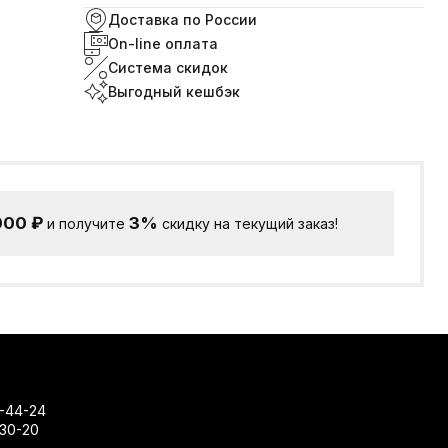
Доставка по России
On-line оплата
Система скидок
Выгодный кешбэк
000
₽
3%
и получите
скидку на текущий заказ!
-44-24
-30-20