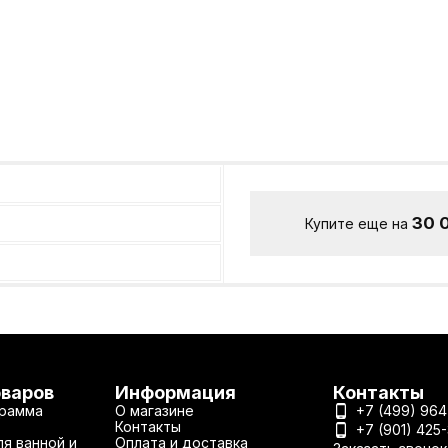
30 
Купите еще на
оваров
Информация
Контакты
рамма
О магазине
+7 (499) 964
Контакты
+7 (901) 425
я ванной и
Оплата и доставка