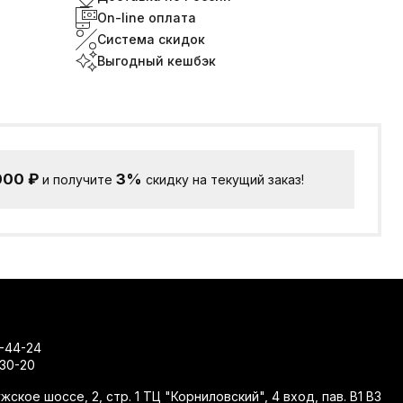
On-line оплата
Система скидок
Выгодный кешбэк
000
₽
3%
и получите
скидку на текущий заказ!
-44-24
-30-20
жское шоссе, 2, стр. 1 ТЦ "Корниловский", 4 вход, пав. В1 В3