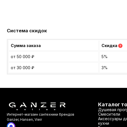
Система скидок
Сумма заказа
Скидка
?
от 50 000
₽
5%
от 30 000
₽
3%
Каталог т
Душевая прог
Смесители
Интернет-магазин сантехники брендов
Аксессуары дл
Ganzer, Hansen, Vieir
кухни