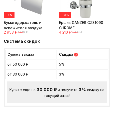
-7%
--3%
Бумагодержатель и
Ершик GANZER GZ31090
освежителя воздуха
CHROME
2 953
₽
4 210
₽
3 175
₽
4 071
₽
GANZER GZ-R31031 CHROME
Система скидок
Сумма заказа
Скидка
?
от 50 000
₽
5%
от 30 000
₽
3%
30 000
₽
3%
Купите еще на
и получите
скидку на
текущий заказ!