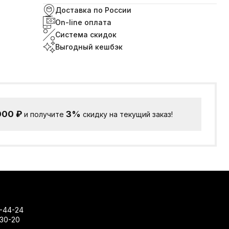
Доставка по России
On-line оплата
Система скидок
Выгодный кешбэк
000
₽
3%
и получите
скидку на текущий заказ!
-44-24
-30-20