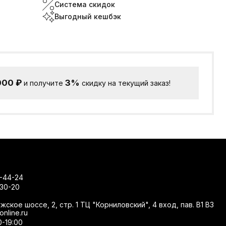
Система скидок
Выгодный кешбэк
000
₽
3%
и получите
скидку на текущий заказ!
-44-24
-30-20
жское шоссе, 2, стр. 1 ТЦ "Корниловский", 4 вход, пав. В1 В3
nline.ru
0-19:00