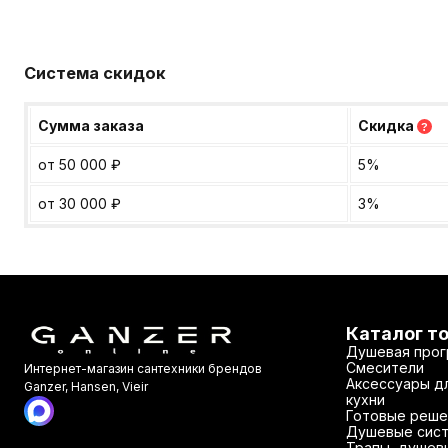
Система скидок
Сумма заказа
Скидка
?
от 50 000
₽
5%
от 30 000
₽
3%
Каталог т
Душевая прог
Смесители
Интернет-магазин сантехники брендов
Аксессуары дл
Ganzer, Hansen, Vieir
кухни
Готовые реше
Душевые сис
Трапы, душев