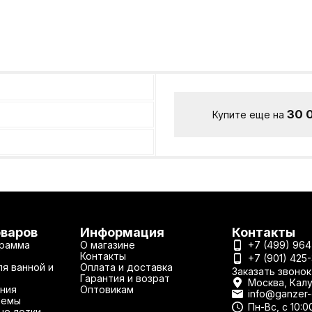
30 
Купите еще на
оваров
Информация
Контакты
рамма
О магазине
+7 (499) 964
Контакты
+7 (901) 425
я ванной и
Оплата и доставка
Заказать звонок
Гарантия и возрат
Москва, Калу
ния
Оптовикам
info@ganzer-o
темы
Пн-Вс, с 10:0
ые лотки