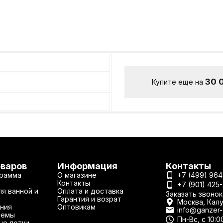
30 
Купите еще на
оваров
Информация
Контакты
рамма
О магазине
+7 (499) 964
Контакты
+7 (901) 425
я ванной и
Оплата и доставка
Заказать звонок
Гарантия и возрат
Москва, Калу
ния
Оптовикам
info@ganzer-o
темы
Пн-Вс, с 10:0
ые лотки