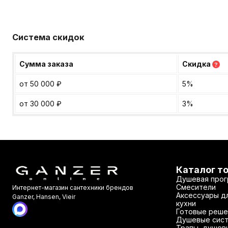
Система скидок
Сумма заказа
Скидка
?
от 50 000
₽
5%
от 30 000
₽
3%
Каталог т
Душевая прог
Смесители
Интернет-магазин сантехники брендов
Аксессуары дл
Ganzer, Hansen, Vieir
кухни
Готовые реше
Душевые сис
Трапы, душев