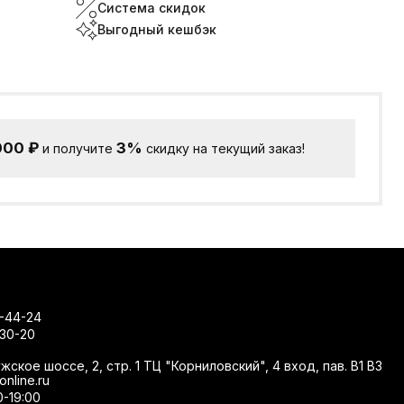
Система скидок
Выгодный кешбэк
000
₽
3%
и получите
скидку на текущий заказ!
-44-24
-30-20
жское шоссе, 2, стр. 1 ТЦ "Корниловский", 4 вход, пав. В1 В3
nline.ru
0-19:00