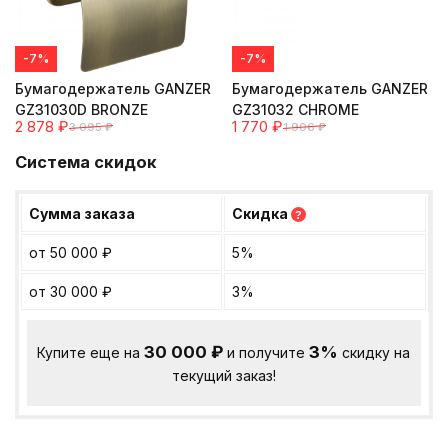
-7%
-7%
Бумагодержатель GANZER
Бумагодержатель GANZER
GZ31030D BRONZE
GZ31032 CHROME
2 878
₽
1 770
₽
3 095
₽
1 906
₽
Система скидок
Сумма заказа
Скидка
?
от 50 000
₽
5%
от 30 000
₽
3%
30 000
₽
3%
Купите еще на
и получите
скидку на
текущий заказ!