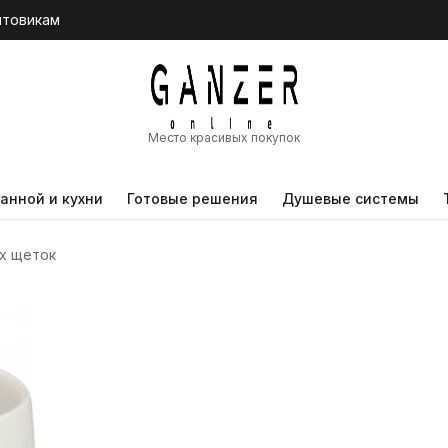
птовикам
Место красивых покупок
анной и кухни
Готовые решения
Душевые системы
х щеток