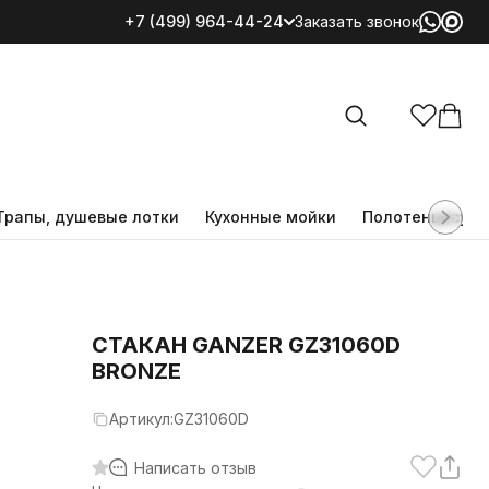
+7 (499) 964-44-24
Заказать звонок
Все категории
Трапы, душевые лотки
Кухонные мойки
Полотенцесуш
СТАКАН GANZER GZ31060D
BRONZE
Артикул:
GZ31060D
Написать отзыв