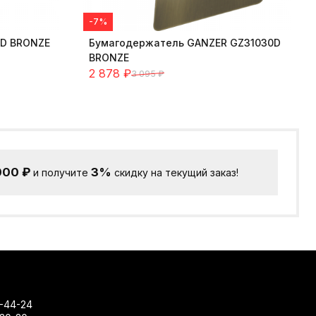
-7%
2D BRONZE
Бумагодержатель GANZER GZ31030D
BRONZE
2 878
₽
3 095
₽
000
₽
3%
и получите
скидку на текущий заказ!
-44-24