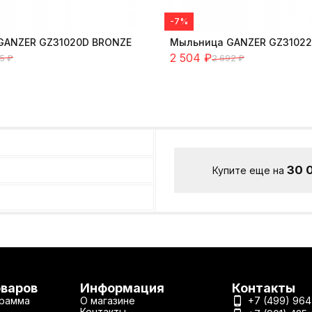
-7%
GANZER GZ31020D BRONZE
Мыльница GANZER GZ3102
2 504
₽
5
₽
2 692
₽
30 
Купите еще на
оваров
Информация
Контакты
рамма
О магазине
+7 (499) 964
Контакты