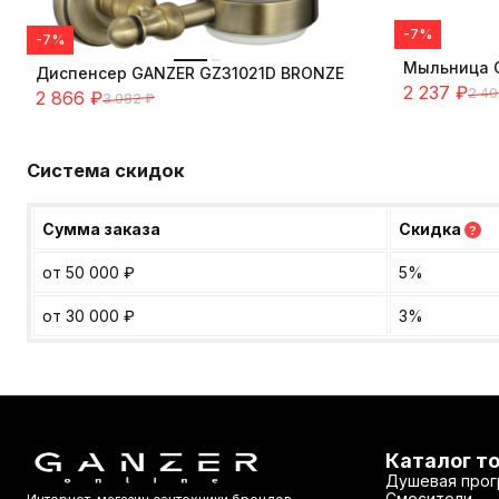
-7%
-7%
Мыльница 
Диспенсер GANZER GZ31021D BRONZE
2 237
₽
2 40
2 866
₽
3 082
₽
Система скидок
Сумма заказа
Скидка
?
от 50 000
₽
5%
от 30 000
₽
3%
Каталог т
Душевая прог
Смесители