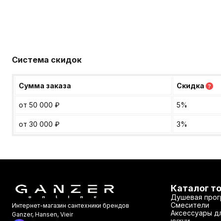
Система скидок
Сумма заказа
Скидка
?
от 50 000
₽
5%
от 30 000
₽
3%
Каталог т
Душевая прог
Смесители
Интернет-магазин сантехники брендов
Аксессуары дл
Ganzer, Hansen, Vieir
кухни