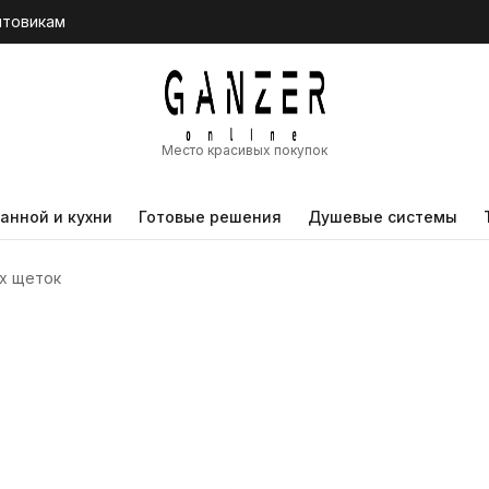
птовикам
Место красивых покупок
анной и кухни
Готовые решения
Душевые системы
х щеток