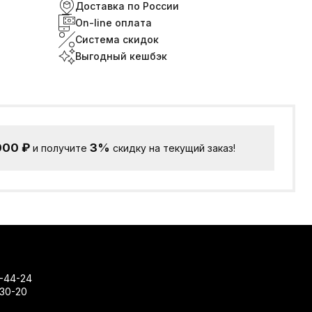
Доставка по России
On-line оплата
Система скидок
Выгодный кешбэк
000
₽
3%
и получите
скидку на текущий заказ!
-44-24
-30-20