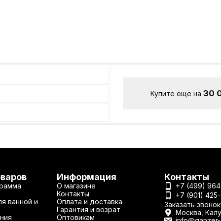
30 
Купите еще на
оваров
Информация
Контакты
рамма
О магазине
+7 (499) 964
Контакты
+7 (901) 425
я ванной и
Оплата и доставка
Заказать звонок
Гарантия и возрат
Москва, Калу
ния
Оптовикам
info@ganzer-o