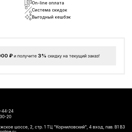
On-line оплата
Система скидок
Выгодный кешбэк
000
₽
3%
и получите
скидку на текущий заказ!
-44-24
-30-20
жское шоссе, 2, стр. 1 ТЦ "Корниловский", 4 вход, пав. В1 В3
nline.ru