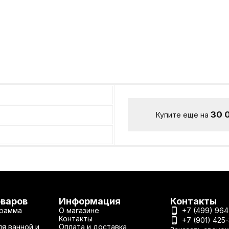
30 
Купите еще на
оваров
Информация
Контакты
рамма
О магазине
+7 (499) 964
Контакты
+7 (901) 425
я ванной и
Оплата и доставка