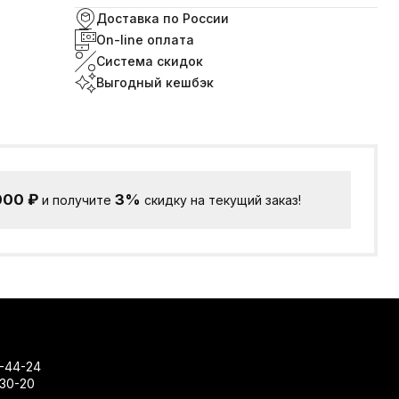
Доставка по России
On-line оплата
Система скидок
Выгодный кешбэк
000
₽
3%
и получите
скидку на текущий заказ!
-44-24
-30-20