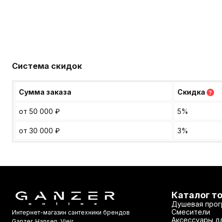
Система скидок
Сумма заказа
Скидка
?
от 50 000
₽
5%
от 30 000
₽
3%
Каталог т
Душевая прог
Смесители
Интернет-магазин сантехники брендов
Аксессуары дл
Ganzer, Hansen, Vieir