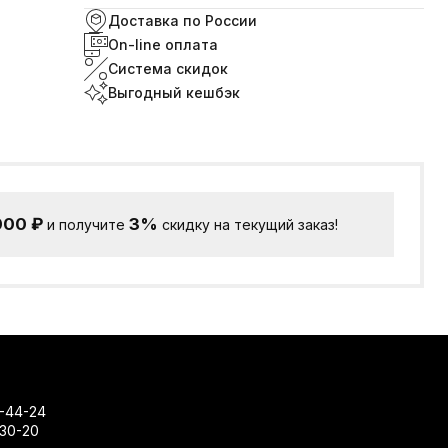
Доставка по России
On-line оплата
Система скидок
Выгодный кешбэк
000
₽
3%
и получите
скидку на текущий заказ!
-44-24
-30-20