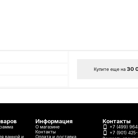
30 
Купите еще на
оваров
Информация
Контакты
рамма
О магазине
+7 (499) 964
Контакты
+7 (901) 425
я ванной и
Оплата и доставка