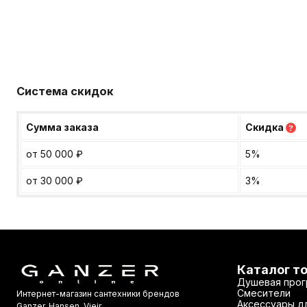
Система скидок
Сумма заказа
Скидка
?
от 50 000
₽
5%
от 30 000
₽
3%
Каталог т
Душевая прог
Смесители
Интернет-магазин сантехники брендов
Аксессуары дл
Ganzer, Hansen, Vieir