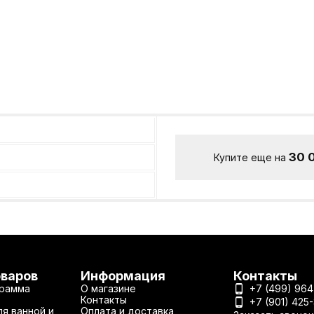
30 
Купите еще на
оваров
Информация
Контакты
рамма
О магазине
+7 (499) 964
Контакты
+7 (901) 425
я ванной и
Оплата и доставка