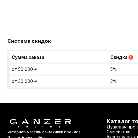
Система скидок
Сумма заказа
Скидка
?
от 50 000
₽
5%
от 30 000
₽
3%
Каталог т
Душевая прог
Смесители
Интернет-магазин сантехники брендов
Аксессуары дл
Ganzer, Hansen, Vieir