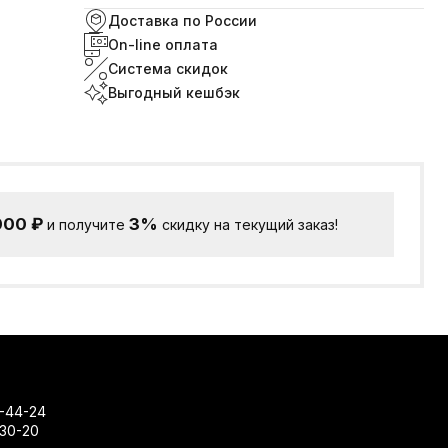
Доставка по России
On-line оплата
Система скидок
Выгодный кешбэк
000
₽
3%
и получите
скидку на текущий заказ!
-44-24
-30-20