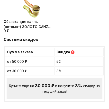
Обвязка для ванны
(автомат) ЗОЛОТО GANZER
0
₽
(10/1шт)
Система скидок
Сумма заказа
Скидка
?
от 50 000
₽
5%
от 30 000
₽
3%
30 000
₽
3%
Купите еще на
и получите
скидку на
текущий заказ!