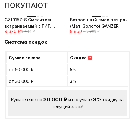
ПОКУПАЮТ
-1%
-2%
GZ19157-S Смеситель
Встроенный смес для рак.
встраиваемый с ГИГ.
(Мат. Золото) GANZER
9 370
₽
8 850
₽
9 444
₽
8 989
₽
душем (Мат. Золото)
GANZER
Система скидок
Сумма заказа
Скидка
?
от 50 000
₽
5%
от 30 000
₽
3%
30 000
₽
3%
Купите еще на
и получите
скидку на
текущий заказ!