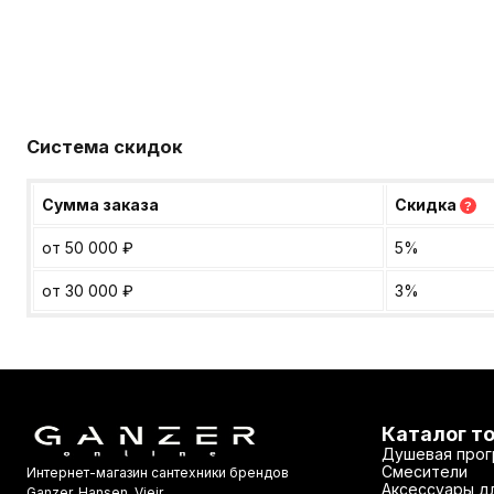
Система скидок
Сумма заказа
Скидка
?
от 50 000
₽
5%
от 30 000
₽
3%
Каталог т
Душевая прог
Смесители
Интернет-магазин сантехники брендов
Аксессуары дл
Ganzer, Hansen, Vieir