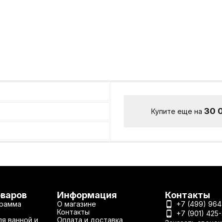
30 
Купите еще на
оваров
Информация
Контакты
рамма
О магазине
+7 (499) 964
Контакты
+7 (901) 425
я ванной и
Оплата и доставка