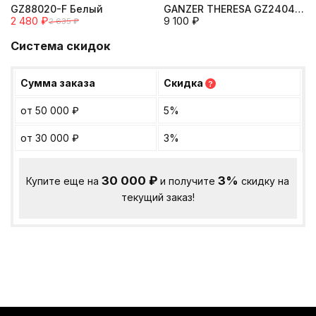
GZ88020-F Белый
GANZER THERESA GZ24041F
2 480
₽
9 100
₽
2 635
₽
WHITE
Система скидок
Сумма заказа
Скидка
?
от 50 000
₽
5%
от 30 000
₽
3%
30 000
₽
3%
Купите еще на
и получите
скидку на
текущий заказ!