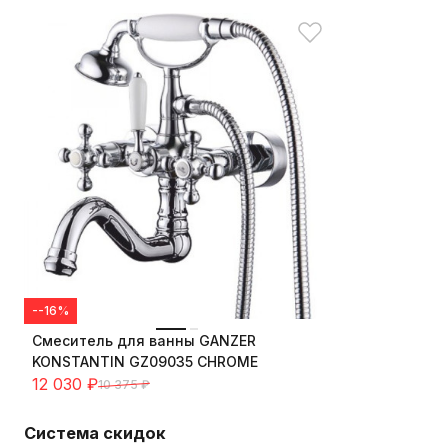
--16%
Cмеситель для ванны GANZER
KONSTANTIN GZ09035 CHROME
12 030
₽
10 375
₽
Система скидок