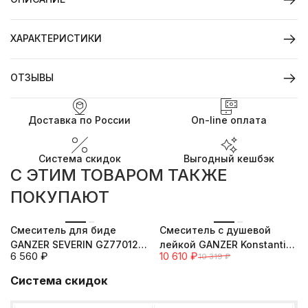
ХАРАКТЕРИСТИКИ
ОТЗЫВЫ
Доставка по России
On-line оплата
Система скидок
Выгодный кешбэк
C ЭТИМ ТОВАРОМ ТАКЖЕ
ПОКУПАЮТ
--3%
Смеситель для биде
Смеситель с душевой
GANZER SEVERIN GZ77012
лейкой GANZER Konstantin
6 560
₽
10 610
₽
10 319
₽
CHROME
GZ09032 хром/белый
Система скидок