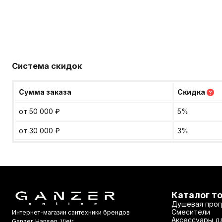
Система скидок
Сумма заказа
Скидка
?
от 50 000
₽
5%
от 30 000
₽
3%
Каталог т
Душевая прог
Смесители
Интернет-магазин сантехники брендов
Аксессуары дл
Ganzer, Hansen, Vieir