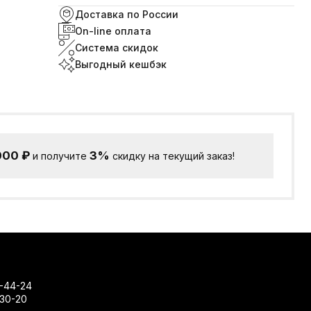
Доставка по России
On-line оплата
Система скидок
Выгодный кешбэк
000
₽
3%
и получите
скидку на текущий заказ!
-44-24
-30-20