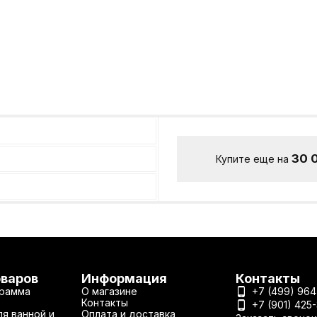
30 
Купите еще на
оваров
Информация
Контакты
рамма
О магазине
+7 (499) 964
Контакты
+7 (901) 425
я ванной и
Оплата и доставка