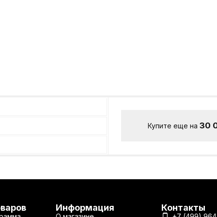
30 
Купите еще на
оваров
Информация
Контакты
рамма
О магазине
+7 (499) 964