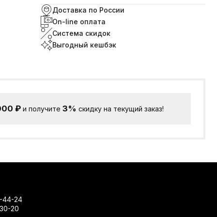
Доставка по России
On-line оплата
Система скидок
Выгодный кешбэк
000
₽
3%
и получите
скидку на текущий заказ!
-44-24
-30-20