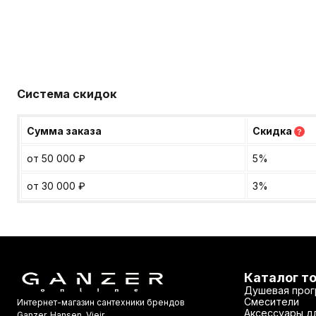
Система скидок
Сумма заказа
Скидка
?
от 50 000
₽
5%
от 30 000
₽
3%
Каталог т
Душевая прог
Смесители
Интернет-магазин сантехники брендов
Аксессуары дл
Ganzer, Hansen, Vieir