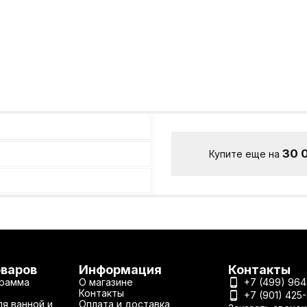
30 
Купите еще на
оваров
Информация
Контакты
рамма
О магазине
+7 (499) 964
Контакты
+7 (901) 425
я ванной и
Оплата и доставка