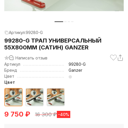
Артикул:
99280-G
99280-G ТРАП УНИВЕРСАЛЬНЫЙ
55Х800ММ (САТИН) GANZER
Написать отзыв
Артикул
99280-G
Бренд
Ganzer
Цвет
Цвет
9 750
₽
16 300
₽
-40%