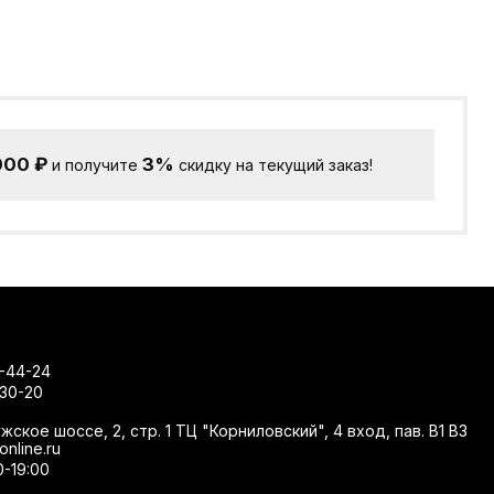
000
₽
3%
и получите
скидку на текущий заказ!
-44-24
-30-20
жское шоссе, 2, стр. 1 ТЦ "Корниловский", 4 вход, пав. В1 В3
nline.ru
0-19:00