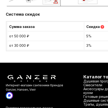
Система скидок
Сумма заказа
Скидка
?
от 50 000
₽
5%
от 30 000
₽
3%
Каталог т
Душевая прог
Смесители
Интернет-магазин сантехники брендов
Аксессуары дл
Ganzer, Hansen, Vieir
кухни
Готовые реше
Душевые сис
Трапы, душев
Политика персональных данных