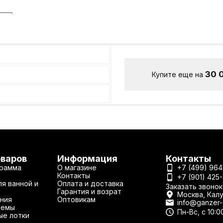
30 
Купите еще на
оваров
Информация
Контакты
рамма
О магазине
+7 (499) 964
Контакты
+7 (901) 425
я ванной и
Оплата и доставка
Заказать звонок
Гарантия и возрат
Москва, Калу
ния
Оптовикам
info@ganzer-o
темы
Пн-Вс, с 10:0
ые лотки