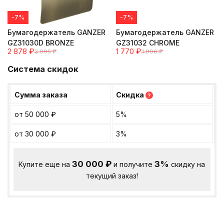
-7%
-7%
Бумагодержатель GANZER
Бумагодержатель GANZER
GZ31030D BRONZE
GZ31032 CHROME
2 878
₽
1 770
₽
3 095
₽
1 906
₽
Система скидок
Сумма заказа
Скидка
?
от 50 000
₽
5%
от 30 000
₽
3%
30 000
₽
3%
Купите еще на
и получите
скидку на
текущий заказ!