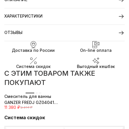
ХАРАКТЕРИСТИКИ
ОТЗЫВЫ
Доставка по России
On-line оплата
Система скидок
Выгодный кешбэк
C ЭТИМ ТОВАРОМ ТАКЖЕ
ПОКУПАЮТ
--16%
Cмеситель для ванны
GANZER FREDJ GZ04041
11 380
₽
9 814
₽
CHROME
Система скидок